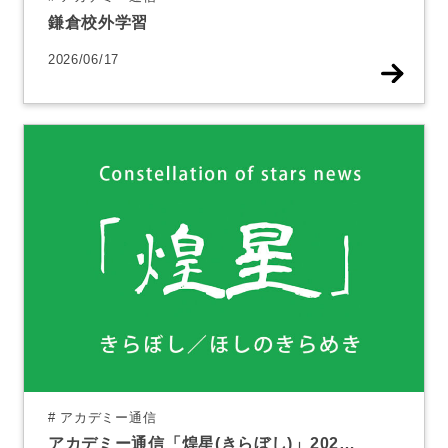
鎌倉校外学習
2026/06/17
# アカデミー通信
アカデミー通信「煌星(きらぼし)」202…